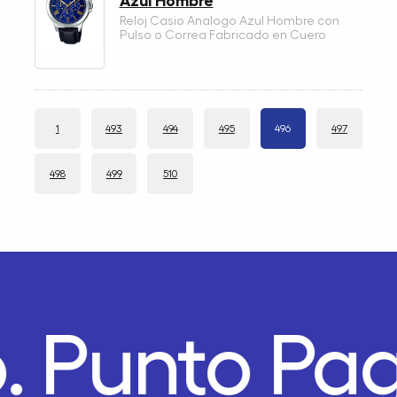
Azul Hombre
Reloj Casio Analogo Azul Hombre con
Pulso o Correa Fabricado en Cuero
1
493
494
495
496
497
498
499
510
o.
Punto Pa