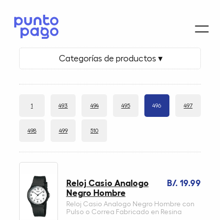
Categorías de productos ▾
1
493
494
495
496
497
498
499
510
Reloj Casio Analogo
B/. 19.99
Negro Hombre
Reloj Casio Analogo Negro Hombre con
Pulso o Correa Fabricado en Resina