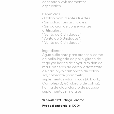
cachorro y vivir momentos
especiales.
Beneficios
- Calcio para dientes fuertes.
- Sin colorantes artificiales.
- Sin adición de conservantes
artificiales.
" Venta de 6 Unidades".
"Venta de 6 Unidades".
" Venta de 6 Unidades".
Ingredientes
Agua suficiente para proceso, carne
de pollo, hígado de pollo, gluten de
trigo y/o harina de soya, almidón de
maíz, vísceras de cerdo, ortofosfato
de calcio y/o carbonato de calcio,
sal, colorante (caramelo),
suplementos vitamínicos (A, D-3, E,
Complejo B, K-3, cloruro de colina),
harina de alga, cloruro de potasio,
suplementos minerales .
Vendedor:
Pet Entrega Panama
Peso del embalaje, g:
100 Gr