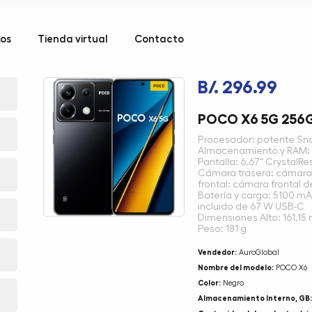
kos
Tienda virtual
Contacto
B/. 296.99
POCO X6 5G 256
Procesador: potente Sn
Almacenamiento y RAM: 
Pantalla: 6,67" CrystalR
Cámara trasera: cámar
frontal: cámara frontal 
Batería y carga: 5100 mA
incluido de 67 W USB-C
Dimensiones Alto: 161,1
Peso: 181 g
Vendedor:
AuroGlobal
Nombre del modelo:
POCO X6
Color:
Negro
Almacenamiento Interno, GB: