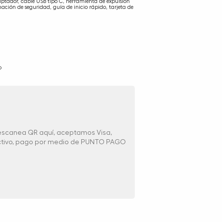
tador, cable USB tipo C, herramienta de expulsión
mación de seguridad, guía de inicio rápido, tarjeta de
o
 escanea QR aquí, aceptamos Visa,
ectivo, pago por medio de PUNTO PAGO