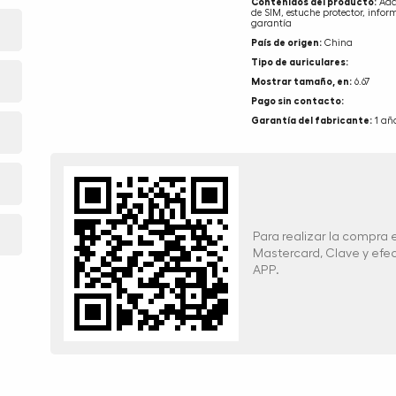
Contenidos del producto:
Adap
de SIM, estuche protector, infor
garantía
País de origen:
China
Tipo de auriculares:
Mostrar tamaño, en:
6.67
Pago sin contacto:
Garantía del fabricante:
1 añ
Para realizar la compra
Mastercard, Clave y ef
APP.