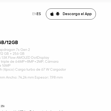
Descarga el App
EN
ES
GB/12GB
apdragon 7s Gen 2
12 GB + 256 GB
es 1,5K Flow AMOLED DotDisplay
a triple de 64MP+8MP+2MP, Cámara
de 16MP
h (típico) Carga turbo de 67 W Cargador
5 mm Ancho: 74,24 mm Espesor: 7,98 mm
256