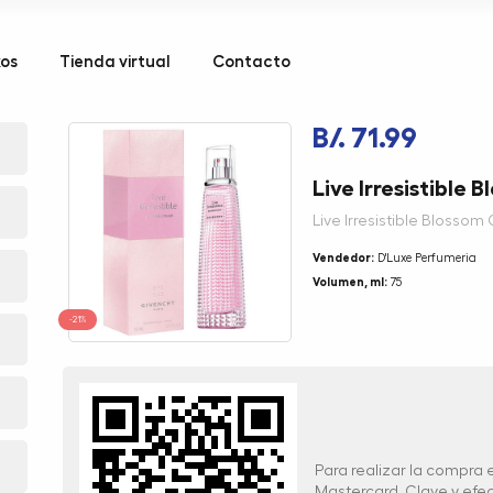
kos
Tienda virtual
Contacto
B/. 71.99
Live Irresistible
Live Irresistible Blossom
Vendedor:
D'Luxe Perfumeria
Volumen, ml:
75
-21%
Para realizar la compra
Mastercard, Clave y ef