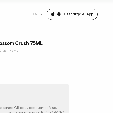
Descarga el App
EN
ES
 Blossom Crush 75ML
 Crush 75ML
 escanea QR aquí, aceptamos Visa,
ectivo, pago por medio de PUNTO PAGO