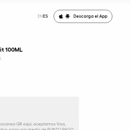
Descarga el App
EN
ES
it 100ML
L
 escanea QR aquí, aceptamos Visa,
ectivo, pago por medio de PUNTO PAGO