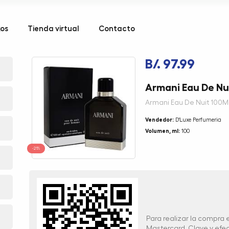
kos
Tienda virtual
Contacto
B/. 97.99
Armani Eau De Nu
Armani Eau De Nuit 100M
Vendedor:
D'Luxe Perfumeria
Volumen, ml:
100
-21%
Para realizar la compra
Mastercard, Clave y ef