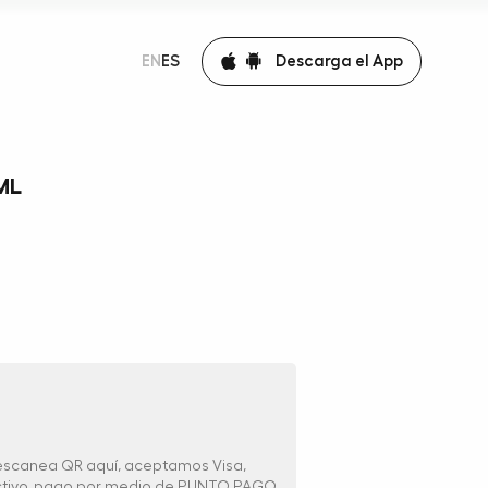
Descarga el App
EN
ES
ML
 escanea QR aquí, aceptamos Visa,
ectivo, pago por medio de PUNTO PAGO