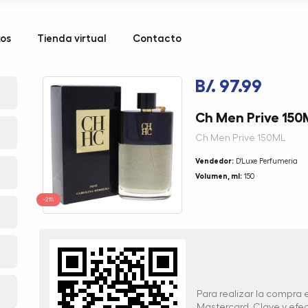
kos
Tienda virtual
Contacto
B/. 97.99
Ch Men Prive 150
Ch Men Prive 150ML
Vendedor:
D'Luxe Perfumeria
Volumen, ml:
150
-21%
Para realizar la compra
Mastercard, Clave y ef