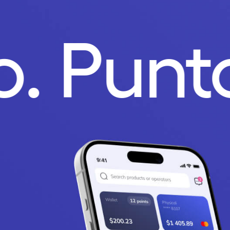
go.
Pun