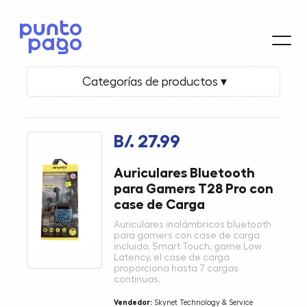
Categorías de productos ▾
B/. 27.99
Auriculares Bluetooth
para Gamers T28 Pro con
case de Carga
Auriculares inalámbricos bluetooth
para gamers con case de carga
incluido, Smart Touch, game Low
Latency, el case de carga
proporciona hasta 7 cargas
continuas.
Vendedor:
Skynet Technology & Service