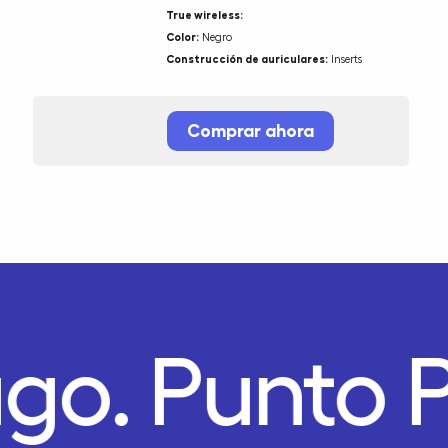
True wireless:
Color:
Negro
Construcción de auriculares:
Inserts
Comprar ahora
ago.
Punto 