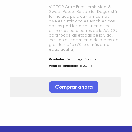
VICTOR Grain Free Lamb Meal &
Sweet Potato Recipe for Dogs está
formulada para cumplir con los
niveles nutricionales establecidos
por los perfiles de nutrientes de
alimentos para perros de la AAFCO
para todas las etapas de la vida,
incluido el crecimiento de perros de
gran tamaño (70 lb o más en la
edad adulta).
Vendedor:
Pet Entrega Panama
Peso del embalaje, g:
30 Lb
Comprar ahora