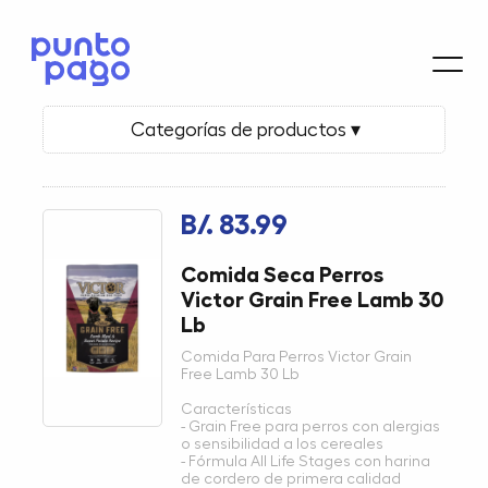
Categorías de productos ▾
B/. 83.99
Comida Seca Perros
Victor Grain Free Lamb 30
Lb
Comida Para Perros Victor Grain
Free Lamb 30 Lb
Características
- Grain Free para perros con alergias
o sensibilidad a los cereales
- Fórmula All Life Stages con harina
de cordero de primera calidad