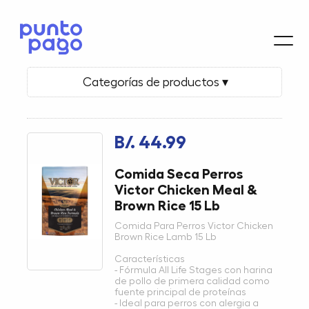
Categorías de productos ▾
B/. 44.99
Comida Seca Perros
Victor Chicken Meal &
Brown Rice 15 Lb
Comida Para Perros Victor Chicken
Brown Rice Lamb 15 Lb
Características
- Fórmula All Life Stages con harina
de pollo de primera calidad como
fuente principal de proteínas
- Ideal para perros con alergia a