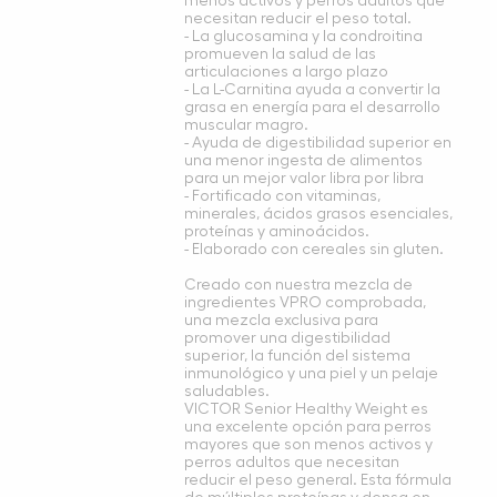
menos activos y perros adultos que
necesitan reducir el peso total.
- La glucosamina y la condroitina
promueven la salud de las
articulaciones a largo plazo
- La L-Carnitina ayuda a convertir la
grasa en energía para el desarrollo
muscular magro.
- Ayuda de digestibilidad superior en
una menor ingesta de alimentos
para un mejor valor libra por libra
- Fortificado con vitaminas,
minerales, ácidos grasos esenciales,
proteínas y aminoácidos.
- Elaborado con cereales sin gluten.
Creado con nuestra mezcla de
ingredientes VPRO comprobada,
una mezcla exclusiva para
promover una digestibilidad
superior, la función del sistema
inmunológico y una piel y un pelaje
saludables.
VICTOR Senior Healthy Weight es
una excelente opción para perros
mayores que son menos activos y
perros adultos que necesitan
reducir el peso general. Esta fórmula