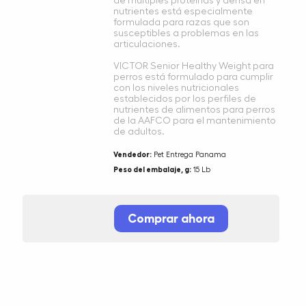
de múltiples proteínas y densa en
nutrientes está especialmente
formulada para razas que son
susceptibles a problemas en las
articulaciones.
VICTOR Senior Healthy Weight para
perros está formulado para cumplir
con los niveles nutricionales
establecidos por los perfiles de
nutrientes de alimentos para perros
de la AAFCO para el mantenimiento
de adultos.
Vendedor:
Pet Entrega Panama
Peso del embalaje, g:
15 Lb
Comprar ahora