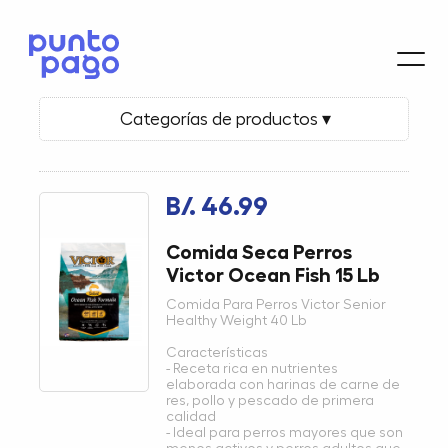
Categorías de productos ▾
B/. 46.99
Comida Seca Perros
Victor Ocean Fish 15 Lb
Comida Para Perros Victor Senior
Healthy Weight 40 Lb
Características
- Receta rica en nutrientes
elaborada con harinas de carne de
res, pollo y pescado de primera
calidad
- Ideal para perros mayores que son