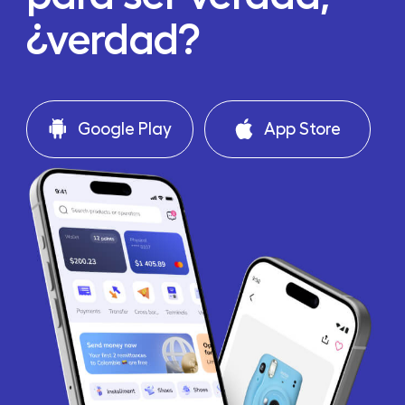
¿verdad?
Google Play
App Store