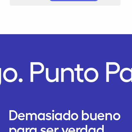
go.
Punto P
Demasiado bueno
para ser verdad,