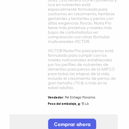
altos. Esta receta rica en proteínas y
rica en nutrientes está
especialmente formulada para
cachorros en crecimiento, hembras
gestantes y lactantes y perros con
altas exigencias físicas. Nutra Pro
tiene más proteínas y niveles más
bajos de carbohidratos en
comparación con otras fórmulas
multicereales VICTOR.
VICTOR Nutra Pro para perros está
formulado para cumplir con los
niveles nutricionales establecidos
por los perfiles de nutrientes de
alimentos para perros de la AAFCO
para todas las etapas de la vida,
incluido el crecimiento de perros de
gran tamaño (70 lb o más en la
edad adulta).
Vendedor:
Pet Entrega Panama
Peso del embalaje, g:
15 Lb
Comprar ahora