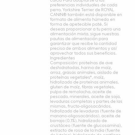
calcio Para adaptarse a las
preferencias individuales de cada
perro, Yorkshire Terrier de ROYAL
CANIN® también está disponible en
formato de alimento húmedo en
forma de apetecible paté. Si
deseas proporcionar a tu perro una
alimentación mixta, sigue nuestras
pautas de alimentación para
garantizar que recibe la cantidad
precisa de ambos alimentos y así
aprovechar todos sus beneficios.
Ingredientes
Composición: proteínas de ave
deshidratadas, harina de maíz,
arroz, grasas animales, aislado de
proteínas vegetales*, maíz,
hidrolizado de proteínas animales,
gluten de maíz, fibras vegetales,
pulpa de remolacha, aceite de
pescado, minerales, aceite de soja,
levaduras completas y partes de las
mismas, fructo-oligosacáridos,
hidrolizado de levaduras (fuente de
manano-oligosacáridos), aceite de
borraja (0,1%), hidrolizado de
crustáceo (fuente de glucosamina),
extracto de rosa de la India (fuente