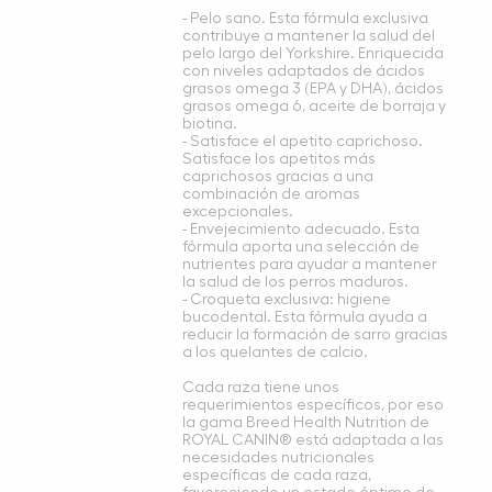
- Pelo sano. Esta fórmula exclusiva
contribuye a mantener la salud del
pelo largo del Yorkshire. Enriquecida
con niveles adaptados de ácidos
grasos omega 3 (EPA y DHA), ácidos
grasos omega 6, aceite de borraja y
biotina.
- Satisface el apetito caprichoso.
Satisface los apetitos más
caprichosos gracias a una
combinación de aromas
excepcionales.
- Envejecimiento adecuado. Esta
fórmula aporta una selección de
nutrientes para ayudar a mantener
la salud de los perros maduros.
- Croqueta exclusiva: higiene
bucodental. Esta fórmula ayuda a
reducir la formación de sarro gracias
a los quelantes de calcio.
Cada raza tiene unos
requerimientos específicos, por eso
la gama Breed Health Nutrition de
ROYAL CANIN® está adaptada a las
necesidades nutricionales
específicas de cada raza,