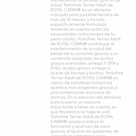
favoreciendo un estado óptimo de
salud. Yorkshire Terrier Adult de
ROYAL CANIN® es un alimento
indicado para yorkshire terriers de
más de 10 meses, y ha sido
específicamente formulado
teniendo en cuenta todas las
necesidades nutricionales de tu
perro adulto. Yorkshire Terrier Adult
de ROYAL CANIN® contribuye al
mantenimiento de la salud del
pelaje de tu yorkshire gracias a un
contenido adaptado de ácidos
grasos esenciales omega 3 (EPA y
DHA), ácidos grasos omega 6,
aceite de borraja y biotina. Yorkshire
Terrier Adult de ROYAL CANIN® es
capaz de satisfacer incluso los
apetitos más exigentes gracias a
una combinación exclusiva de
aromas. En la elección del alimento
para tu perro, un aspecto
importante a tener en cuenta, es
que favorezca su higiene oral.
Yorkshire Terrier Adult de ROYAL
CANIN® ayuda a reducir la
formación y acúmulo de sarro
gracias al aporte de quelantes de