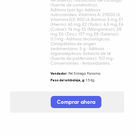
de luteína), hidrolizado de cartílago
(fuente de condroitina).
Aditivos (por kg): Aditivos
nutricionales: Vitamina A: 29500 UI,
Vitamina D3: 800 UI, Biotina: 3 mg, E1
(Hierro): 45 mg, E2 (Yodo): 4,5 mg, E4
(Cobre): 14 mg, E5 (Manganeso): 58
mg, E6 (Zinc): 137 mg, E8 (Selenio):
0,1 mg - Aditivos tecnológicos:
Clinoptilolita de origen
sedimentario: 5 g - Aditivos
organolépticos: Extracto de té
(fuente de polifenoles): 150 mg -
Conservantes - Antioxidantes.
Vendedor:
Pet Entrega Panama
Peso del embalaje, g:
1.5 Kg
Comprar ahora