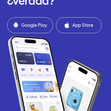
¿verdad?
Google Play
App Store