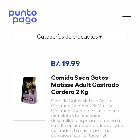
Categorías de productos ▾
B/. 19.99
Comida Seca Gatos
Matisse Adult Castrado
Cordero 2 Kg
Comida Gatos Matisse Adulto
Castrado Cordero 2 KgMatisse
Castrados Cordero Es un alimento
completo y balanceado
desarrollado especialmente para
satisfacer las necesidades de gatos
castrados. La castración trae
cambios importantes en el