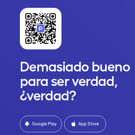
Demasiado bueno
para ser verdad,
¿verdad?
Google Play
App Store