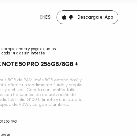
Descarga el App
EN
ES
compra ahora y paga a cuotas
cada 14 días
sin interés
X NOTE 50 PRO 256GB/8GB +
con sus 8GB de RAM (más 8GB extendidos) y
, ofrece un rendimiento fluido y amplio
es y archivos. Cuenta con unaPantalla
 con frecuencia de actualización de
diaTek Helio G100 Ultimate y una batería
ápida de 90W y carga inalámbrica
OTE 50 PRO
256GB