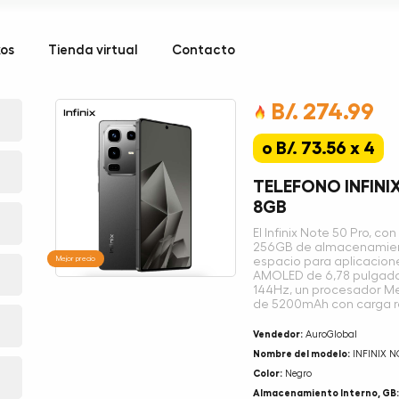
kos
Tienda virtual
Contacto
B/. 274.99
o B/. 73.56 x 4
TELEFONO INFINI
8GB
El Infinix Note 50 Pro, 
256GB de almacenamiento
Mejor precio
espacio para aplicacion
AMOLED de 6,78 pulgadas
144Hz, un procesador Me
de 5200mAh con carga r
Vendedor:
AuroGlobal
Nombre del modelo:
INFINIX N
Color:
Negro
Almacenamiento Interno, GB: