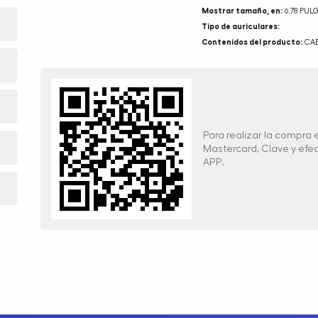
Mostrar tamaño, en:
6.78 PUL
Tipo de auriculares:
Contenidos del producto:
CAB
Para realizar la compra
Mastercard, Clave y ef
APP.