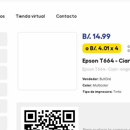
kos
Tienda virtual
Contacto
B/. 14.99
c
o B/. 4.01 x 4
c
Epson T664 - Cian 
Epson T664 - Cian - origin
Vendedor:
BullOne
Color:
Multicolor
Tipo de impresora:
Tinta
Para realizar la compra