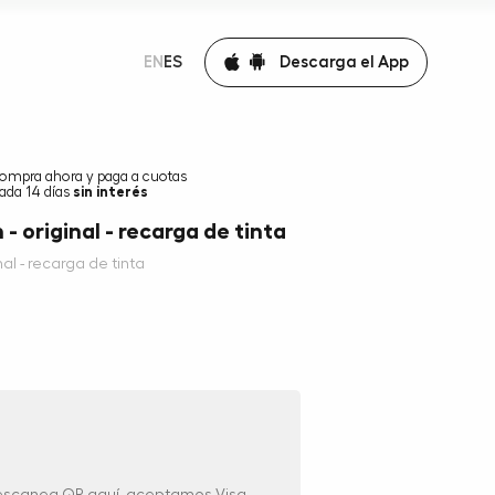
Descarga el App
EN
ES
ompra ahora y paga a cuotas
ada 14 días
sin interés
- original - recarga de tinta
al - recarga de tinta
 escanea QR aquí, aceptamos Visa,