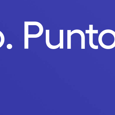
o.
Punt