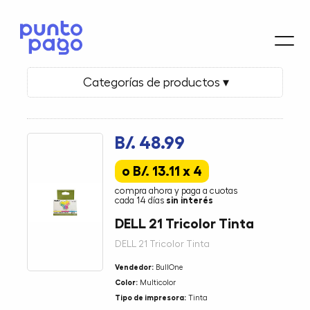
Categorías de productos ▾
B/. 48.99
o B/. 13.11 x 4
compra ahora y paga a cuotas
cada 14 días
sin interés
DELL 21 Tricolor Tinta
DELL 21 Tricolor Tinta
Vendedor:
BullOne
Color:
Multicolor
Tipo de impresora:
Tinta