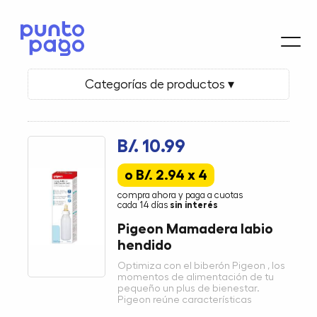
Categorías de productos ▾
B/. 10.99
o B/. 2.94 x 4
compra ahora y paga a cuotas
cada 14 días
sin interés
Pigeon Mamadera labio
hendido
Optimiza con el biberón Pigeon , los
momentos de alimentación de tu
pequeño un plus de bienestar.
Pigeon reúne características