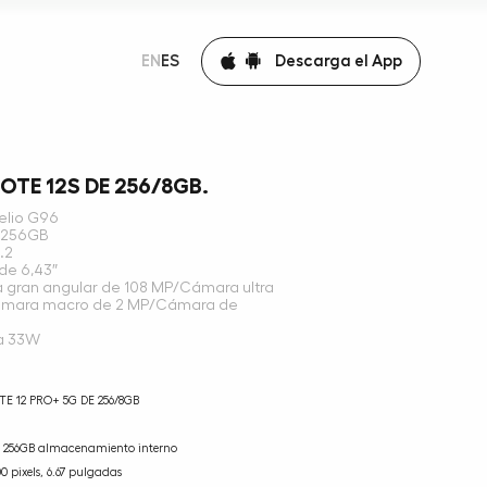
Descarga el App
EN
ES
OTE 12S DE 256/8GB.
elio G96
 256GB
.2
de 6,43″
 gran angular de 108 MP/Cámara ultra
Cámara macro de 2 MP/Cámara de
a 33W
E 12 PRO+ 5G DE 256/8GB
256GB almacenamiento interno
0 pixels, 6.67 pulgadas