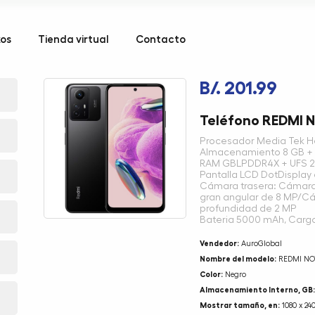
kos
Tienda virtual
Contacto
B/. 201.99
Teléfono REDMI N
Procesador Media Tek H
Almacenamiento 8 GB +
RAM GBLPDDR4X + UFS 2
Pantalla LCD DotDisplay 
Cámara trasera: Cámara
gran angular de 8 MP/
profundidad de 2 MP
Bateria 5000 mAh, Carg
Vendedor:
AuroGlobal
Nombre del modelo:
REDMI NOT
Color:
Negro
Almacenamiento Interno, GB:
Mostrar tamaño, en:
1080 x 240