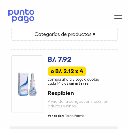
Categorías de productos ▾
B/. 7.92
o B/. 2.12 x 4
compra ahora y paga a cuotas
cada 14 días
sin interés
Respibien
Alivio de la congestión nasal, en
adultos y niños.
Vendedor:
Tecno Farma