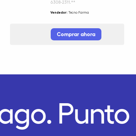
6308-2311.**
Vendedor:
Tecno Farma
Comprar ahora
Pago.
Punto