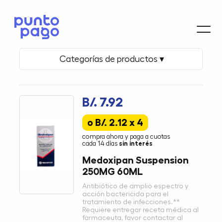
Categorías de productos ▾
B/. 7.92
o B/. 2.12 x 4
compra ahora y paga a cuotas
cada 14 días
sin interés
Medoxipan Suspension
250MG 60ML
Antibiótico de amplio espectro y
acción bactericida para el
tratamiento de infecciones.**
Requiere entregar receta médica al
farmaceuta, favor contactar al