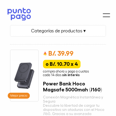
Categorías de productos ▾
B/. 39.99
o B/. 10.70 x 4
compra ahora y paga a cuotas
cada 14 días
sin interés
Power Bank Hoco
Magsafe 5000mah (J160)
Mejor precio
Conexión Magnética Instantánea y
Segura
Descubre la libertad de cargar tu
dispositivo sin ataduras con el Hoco
J160. Gracias a su avanzada