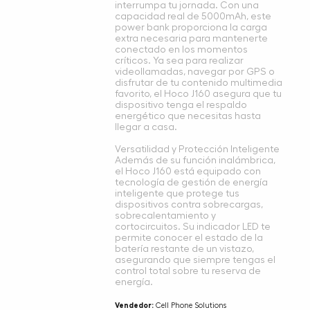
interrumpa tu jornada. Con una
capacidad real de 5000mAh, este
power bank proporciona la carga
extra necesaria para mantenerte
conectado en los momentos
críticos. Ya sea para realizar
videollamadas, navegar por GPS o
disfrutar de tu contenido multimedia
favorito, el Hoco J160 asegura que tu
dispositivo tenga el respaldo
energético que necesitas hasta
llegar a casa.
Versatilidad y Protección Inteligente
Además de su función inalámbrica,
el Hoco J160 está equipado con
tecnología de gestión de energía
inteligente que protege tus
dispositivos contra sobrecargas,
sobrecalentamiento y
cortocircuitos. Su indicador LED te
permite conocer el estado de la
batería restante de un vistazo,
asegurando que siempre tengas el
control total sobre tu reserva de
energía.
Vendedor:
Cell Phone Solutions