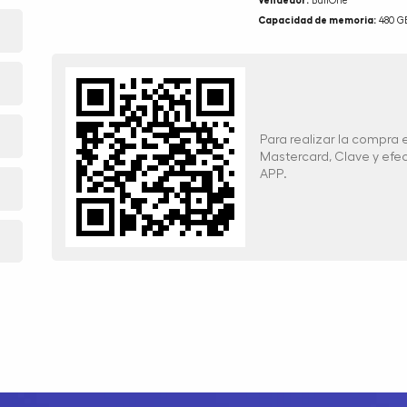
Vendedor:
BullOne
Capacidad de memoria:
480 G
Para realizar la compra
Mastercard, Clave y ef
APP.