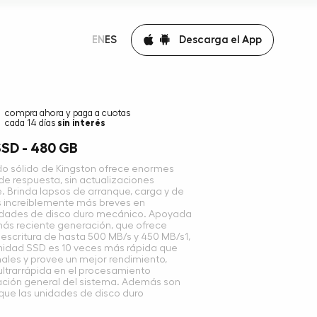
Descarga el App
EN
ES
compra ahora y paga a cuotas
cada 14 días
sin interés
SSD - 480 GB
o sólido de Kingston ofrece enormes
de respuesta, sin actualizaciones
. Brinda lapsos de arranque, carga y de
s increíblemente más breves en
idades de disco duro mecánico. Apoyada
más reciente generación, que ofrece
 escritura de hasta 500 MB/s y 450 MB/s1,
nidad SSD es 10 veces más rápida que
nales y provee un mejor rendimiento,
ultrarrápida en el procesamiento
ración general del sistema. Además son
que las unidades de disco duro