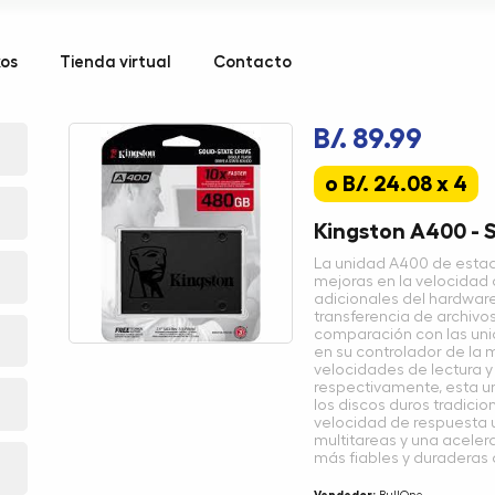
kos
Tienda virtual
Contacto
B/. 89.99
o B/. 24.08 x 4
Kingston A400 - 
La unidad A400 de estad
mejoras en la velocidad 
adicionales del hardware
transferencia de archivo
comparación con las un
en su controlador de la 
velocidades de lectura y
respectivamente, esta u
los discos duros tradicio
velocidad de respuesta 
multitareas y una acele
más fiables y duraderas 