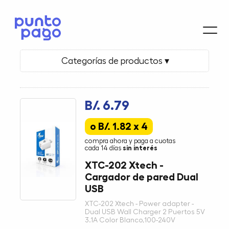
Categorías de productos ▾
B/. 6.79
o B/. 1.82 x 4
compra ahora y paga a cuotas
cada 14 días
sin interés
XTC-202 Xtech -
Cargador de pared Dual
USB
XTC-202 Xtech - Power adapter -
Dual USB Wall Charger 2 Puertos 5V
3.1A Color Blanco,100-240V