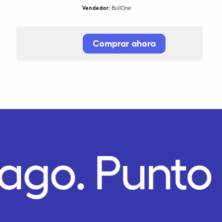
Vendedor:
BullOne
Comprar ahora
Pago.
Punto