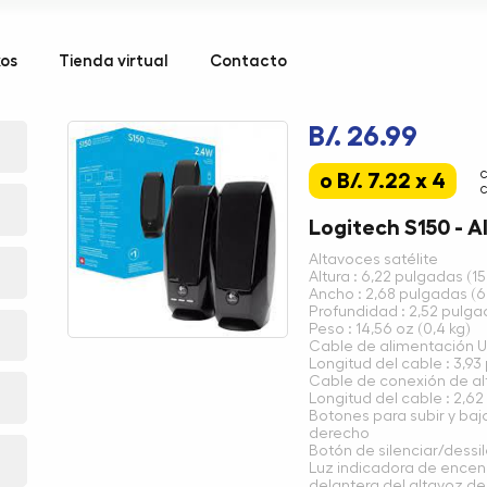
kos
Tienda virtual
Contacto
B/. 26.99
o B/. 7.22 x 4
c
Logitech S150 - A
Altavoces satélite
Altura : 6,22 pulgadas (
Ancho : 2,68 pulgadas (
Profundidad : 2,52 pulg
Peso : 14,56 oz (0,4 kg)
Cable de alimentación 
Longitud del cable : 3,93
Cable de conexión de a
Longitud del cable : 2,62
Botones para subir y baj
derecho
Botón de silenciar/dessi
Luz indicadora de encend
delantera del altavoz d