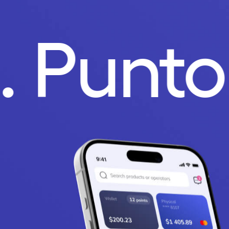
o.
Punt