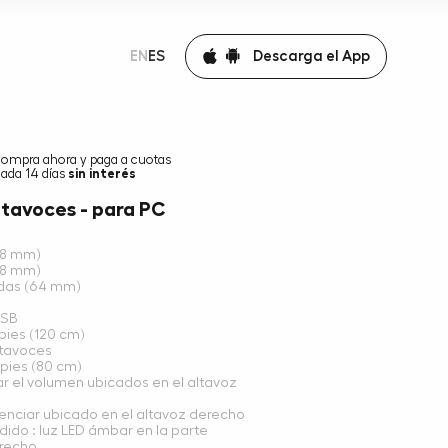
Descarga el App
EN
ES
compra ahora y paga a cuotas
ada 14 días
sin interés
ltavoces - para PC
158 mm)
68 mm)
adas (64 mm)
USB
 pies (120 cm)
ltavoces
 pies (80 cm)
ar el volumen ubicados en el altavoz
lenciar ubicado en el altavoz derecho
ido : luz LED ámbar en la parte
erecho