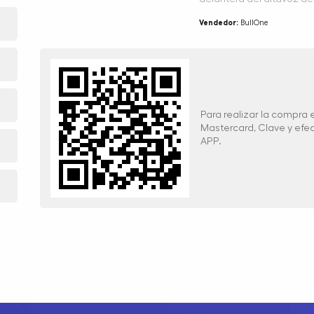
Vendedor:
BullOne
Para realizar la compra
Mastercard, Clave y ef
APP.