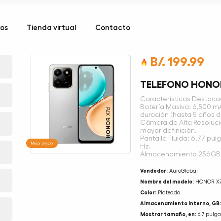
kos
Tienda virtual
Contacto
B/. 199.99
TELEFONO HONOR
Características Destac
Batería Masiva: 6,500 m
duración (hasta 5 años d
Cámara de Alta Resolució
mayor definición.
Pantalla Fluida: 6.77 pu
Mejor precio
Hz.
Almacenamiento 256GB 
Vendedor:
AuroGlobal
Nombre del modelo:
HONOR X
Color:
Plateado
Almacenamiento Interno, GB:
Mostrar tamaño, en:
6.7 pulga