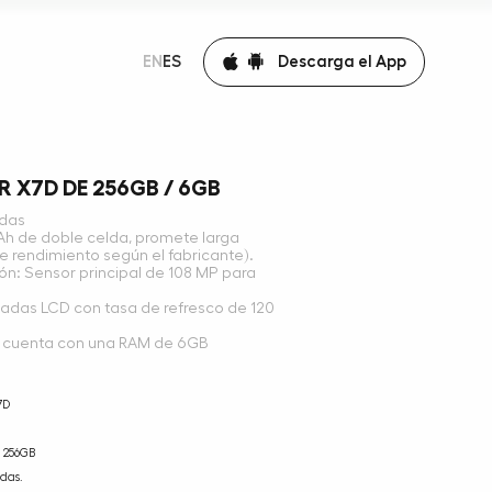
Descarga el App
EN
ES
 X7D DE 256GB / 6GB
adas
Ah de doble celda, promete larga
e rendimiento según el fabricante).
n: Sensor principal de 108 MP para
lgadas LCD con tasa de refresco de 120
cuenta con una RAM de 6GB
7D
256GB
das.