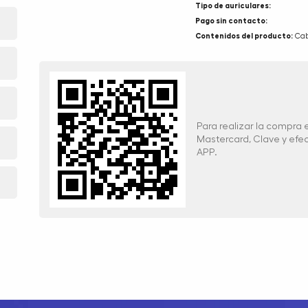
Tipo de auriculares:
Pago sin contacto:
Contenidos del producto:
Cab
Para realizar la compra
Mastercard, Clave y ef
APP.