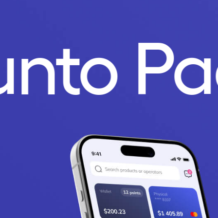
unto P