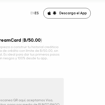
Descarga el App
EN
ES
DreamCard (B/50.00)
eza a construir tu historial crediticio
 de crédito con límite de B/50.00, sin
. Es ideal para dar tus primeros pasos
sin riesgos y 100% desde tu app.
 escanea QR aquí, aceptamos Visa,
ectivo, pago por medio de PUNTO PAGO