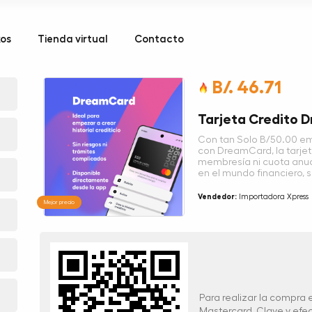
kos
Tienda virtual
Contacto
B/. 46.71
Tarjeta Credito 
Con tan Solo B/50.00 empi
con DreamCard, la tarjeta
membresía ni cuota anual
en el mundo financiero, 
Vendedor:
Importadora Xpress
Mejor precio
Para realizar la compra
Mastercard, Clave y ef