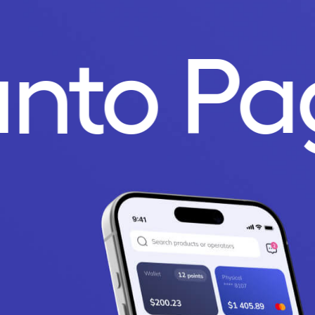
unto P