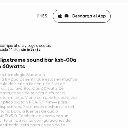
Descarga el App
EN
ES
compra ahora y paga a cuotas
cada 14 días
sin interés
Klipxtreme sound bar ksb-00a
n 60watts
on tecnología Bluetooth
 a ti y podrás sentir que estás en muchos
cula de ciencia ficción, una final de
u artista favorito… Con 60 watts de
barra de sonido te hará disfrutar al
etenimiento. Viene con puertos para tres
óptico digital y RCA/3.5 mm— para
ispositivos. Y si quieres deshacerte del
ar la barra a fuentes de audio
oth® v5.0. También equipado con un
ar te brinda varias configuraciones de
estilizada, esta barra de sonido se