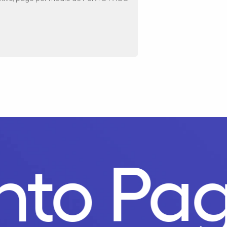
unto P