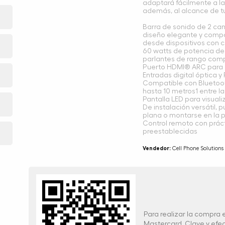
adaptará fácilmente a la
además, al alcance de tu
Barra de sonido de 2 can
diseño elegante y compa
desde dispositivos con c
60 watts de potencia de 
parlantes de rango com
Puerto HDMI® ARC para u
Entradas digital óptica y
Compatible con Bluetoo
hasta 10 metros1 entre la
Pantalla LED para visual
De instalación versátil,
plana o montarse en la 
Control remoto con prác
preestablecidas
Vendedor:
Cell Phone Solutions
Para realizar la compra
Mastercard, Clave y ef