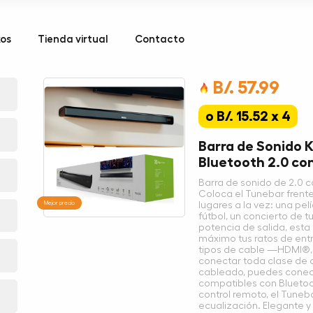
kos
Tienda virtual
Contacto
B/. 57.99
o B/. 15.52 x 4
Barra de Sonido 
Bluetooth 2.0 co
Barra de sonido de 2.0 c
Coloca el Tunebar frente
Mejor precio
lugares a la vez: una pelí
fútbol, un concierto de t
potencia de salida, esta 
máximo tus ratos de entr
tipos de cable —HDMI®, 
conectar toda clase de d
cableado, puedes conect
compatibles con Blueto
control remoto, el Tuneb
ecualización. Elegante y 