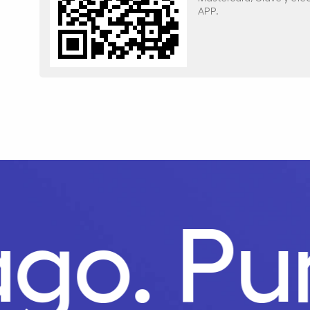
APP.
Pago.
P