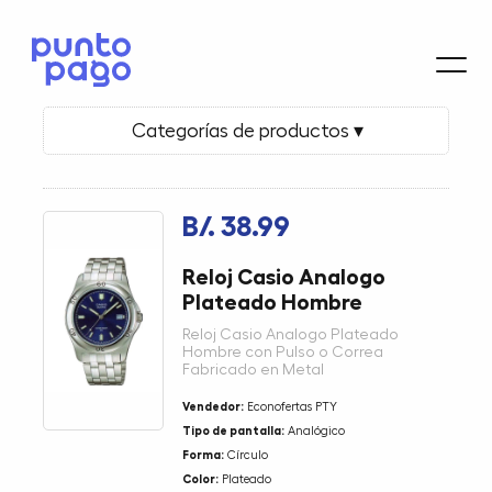
Categorías de productos ▾
B/. 38.99
Reloj Casio Analogo
Plateado Hombre
Reloj Casio Analogo Plateado
Hombre con Pulso o Correa
Fabricado en Metal
Vendedor:
Econofertas PTY
Tipo de pantalla:
Analógico
Forma:
Círculo
Color:
Plateado