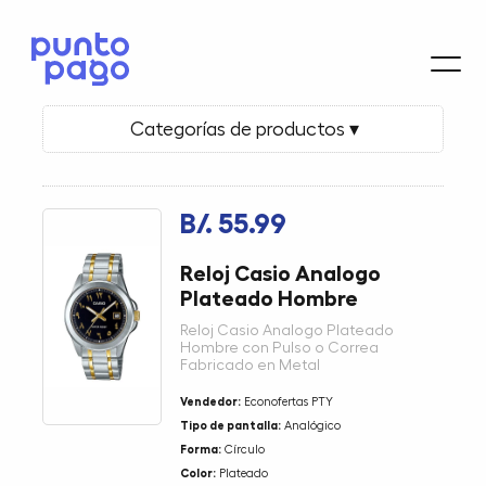
Categorías de productos ▾
B/. 55.99
Reloj Casio Analogo
Plateado Hombre
Reloj Casio Analogo Plateado
Hombre con Pulso o Correa
Fabricado en Metal
Vendedor:
Econofertas PTY
Tipo de pantalla:
Analógico
Forma:
Círculo
Color:
Plateado