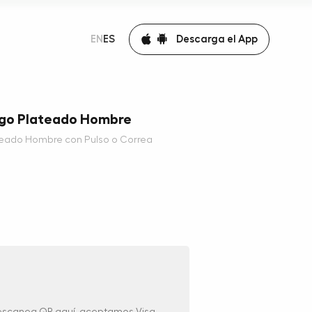
Descarga el App
EN
ES
ogo Plateado Hombre
teado Hombre con Pulso o Correa
 escanea QR aquí, aceptamos Visa,