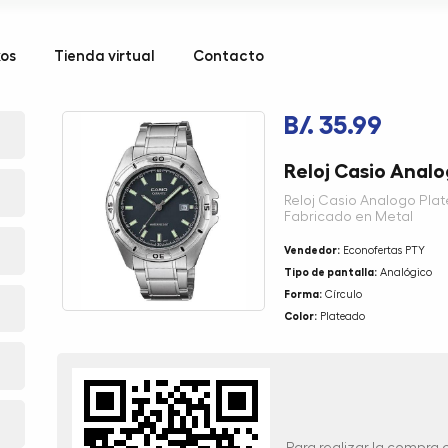
kos
Tienda virtual
Contacto
B/. 35.99
Reloj Casio Anal
Reloj Casio Analogo Pla
Fabricado en Metal
Vendedor:
Econofertas PTY
Tipo de pantalla:
Analógico
Forma:
Círculo
Color:
Plateado
Para realizar la compra