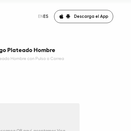
Descarga el App
EN
ES
ogo Plateado Hombre
teado Hombre con Pulso o Correa
 escanea QR aquí, aceptamos Visa,