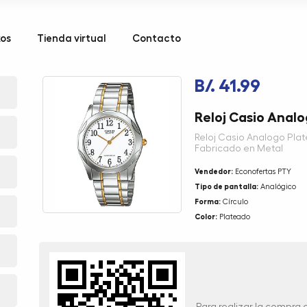
kos
Tienda virtual
Contacto
B/. 41.99
Reloj Casio Anal
Reloj Casio Analogo Pla
Fabricado en Metal
Vendedor:
Econofertas PTY
Tipo de pantalla:
Analógico
Forma:
Círculo
Color:
Plateado
Para realizar la compra