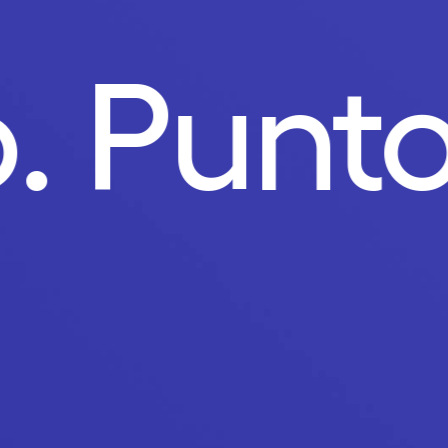
o.
Punt