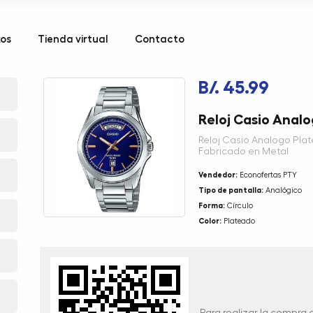
kos
Tienda virtual
Contacto
B/. 45.99
Reloj Casio Anal
Reloj Casio Analogo Pla
Fabricado en Metal
Vendedor:
Econofertas PTY
Tipo de pantalla:
Analógico
Forma:
Círculo
Color:
Plateado
Para realizar la compra