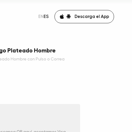
Descarga el App
EN
ES
ogo Plateado Hombre
teado Hombre con Pulso o Correa
 escanea QR aquí, aceptamos Visa,