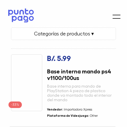
Categorías de productos ▾
B/. 5.99
Base interna mando ps4
v1100/100us
Base interna para mando de
PlayStation 4 pieza de plastico
donde va montado todo el interior
del mando
-33%
Vendedor:
Importadora Xpress
Plataforma de Videojuego:
Other