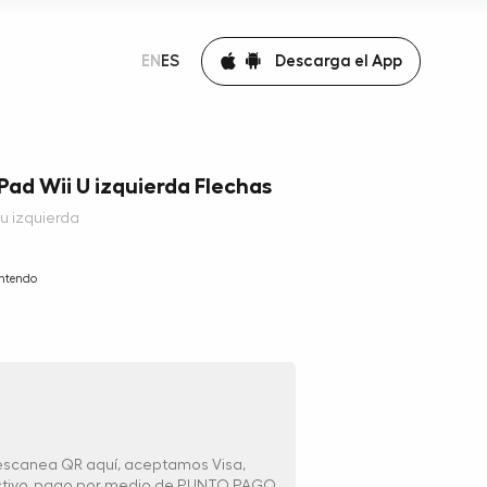
Descarga el App
EN
ES
d Wii U izquierda Flechas
 izquierda
ntendo
 escanea QR aquí, aceptamos Visa,
ectivo, pago por medio de PUNTO PAGO