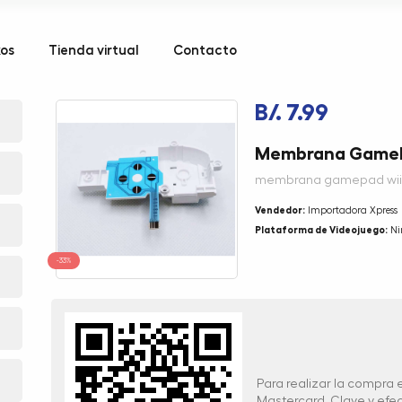
kos
Tienda virtual
Contacto
B/. 7.99
Membrana GamePa
membrana gamepad wiiu
Vendedor:
Importadora Xpress
Plataforma de Videojuego:
Ni
-33%
Para realizar la compra
Mastercard, Clave y ef