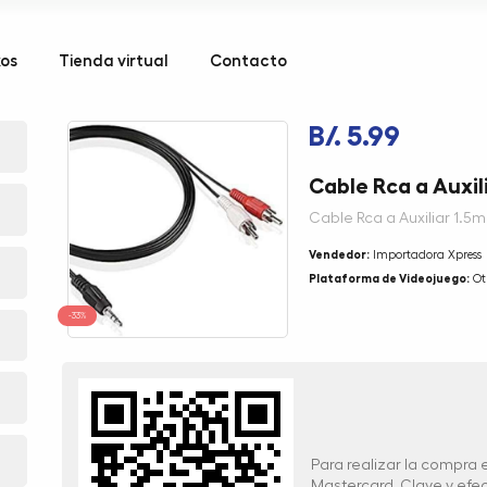
kos
Tienda virtual
Contacto
B/. 5.99
Cable Rca a Auxil
Cable Rca a Auxiliar 1.5m
Vendedor:
Importadora Xpress
Plataforma de Videojuego:
Ot
-33%
Para realizar la compra
Mastercard, Clave y ef