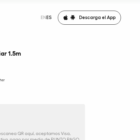
Descarga el App
EN
ES
iar 1.5m
her
 escanea QR aquí, aceptamos Visa,
ectivo, pago por medio de PUNTO PAGO