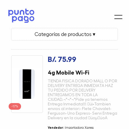
Categorías de productos ▾
B/. 75.99
4g Mobile Wi-Fi
TIENDA FISICA DORADO MALL O POR
DELIVERY ENTREGA INMEDIATA HAZ
TU PEDIDO POR DELIVERY
ENTREGAMOS EN TODA LA
CIUDAD.¬°¬°¬°Pide ya tenemos
Entrega Inmediata!!! üi•Tambien
-17%
envios al interior:- Flete Chavalet-
Ferguson- Uno Express- Servi Entrega
Delivery en la ciudad üoµüoA
Vendedor:
Importadora Xpress