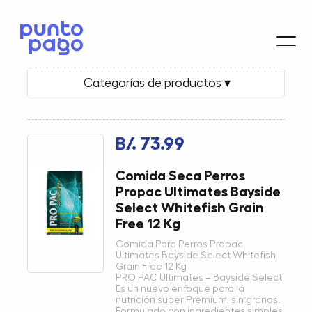
Categorías de productos ▾
B/. 73.99
Comida Seca Perros
Propac Ultimates Bayside
Select Whitefish Grain
Free 12 Kg
Comida Para Perros Propac
Ultimates Bayside Select Whitefish
Grain Free 12 Kg
PRO PAC Ultimates – Bayside Select
Es un nuevo enfoque para la
nutrición super Premium, sin granos.
Formulado con ingredientes simples