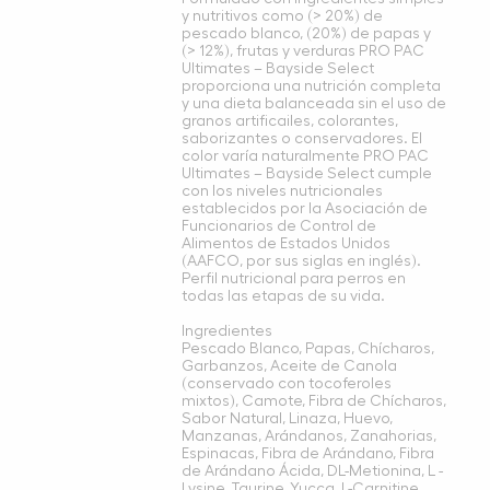
y nutritivos como (> 20%) de
pescado blanco, (20%) de papas y
(> 12%), frutas y verduras PRO PAC
Ultimates – Bayside Select
proporciona una nutrición completa
y una dieta balanceada sin el uso de
granos artificailes, colorantes,
saborizantes o conservadores. El
color varía naturalmente PRO PAC
Ultimates – Bayside Select cumple
con los niveles nutricionales
establecidos por la Asociación de
Funcionarios de Control de
Alimentos de Estados Unidos
(AAFCO, por sus siglas en inglés).
Perfil nutricional para perros en
todas las etapas de su vida.
Ingredientes
Pescado Blanco, Papas, Chícharos,
Garbanzos, Aceite de Canola
(conservado con tocoferoles
mixtos), Camote, Fibra de Chícharos,
Sabor Natural, Linaza, Huevo,
Manzanas, Arándanos, Zanahorias,
Espinacas, Fibra de Arándano, Fibra
de Arándano Ácida, DL-Metionina, L -
Lysine, Taurine, Yucca, L-Carnitine,