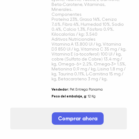
Beta-Carotene, Vitaminas,
Minerales.
Componentes
Proteína 23%, Grasa 14%, Ceniza
7.6%, Fibra 4%, Humedad 10%, Sodio
0.4%, Calcio 1.3%, Fósforo 0.9%.
Kilocalorías / kg: 3.540
Aditivos Nutricionales
Vitamina A 13.800 UI / kg, Vitamina
D3 850 UI / kg, Vitamina C 35 mg / kg,
Vitamina E (a-tocoferol) 100 UI / kg,
cobre (Sulfato de Cobre) 13.4 mg /
kg, Omega- 6> 2.2%, Omega-3> 1.5%,
Metionina 0.9 mg / kg, Lisina 1.8 mg /
kg, Taurina 0.11%, L-Carnitina 15 mg /
kg, Betacaroteno 3 mg / kg.
Vendedor:
Pet Entrega Panama
Peso del embalaje, g:
12 Kg
Comprar ahora