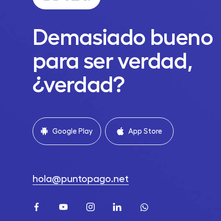
Demasiado bueno
para ser verdad,
¿verdad?
Google Play
App Store
hola@puntopago.net