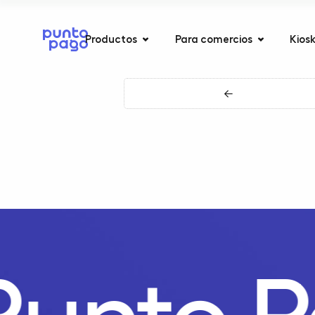
Productos
Para comercios
Kios
←