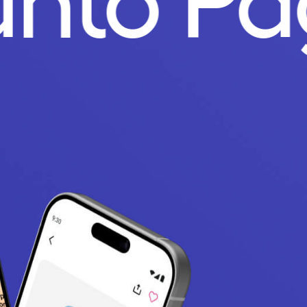
unto P