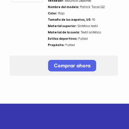
Vendedor:
Mauricio Deportes
Nombre del modelo:
Patrick Tacos Q2
Color:
Rojo
Tamaño de los zapatos, US:
10
Material superior:
Sintético textil
Material de la suela:
Textil sintético
Estilos deportivos:
Futbol
Propósito:
Futbol
Comprar ahora