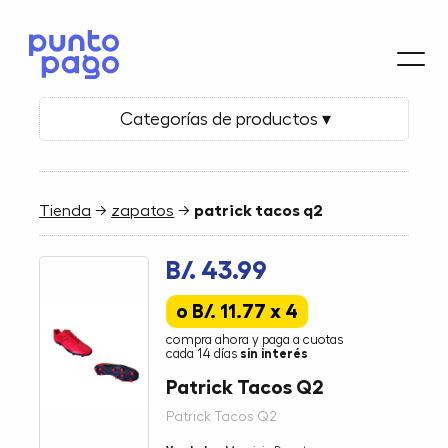
Categorías de productos ▾
Tienda
→
zapatos
→
patrick tacos q2
B/. 43.99
o B/. 11.77 x 4
compra ahora y paga a cuotas
cada 14 días
sin interés
Patrick Tacos Q2
Patrick Tacos Q2