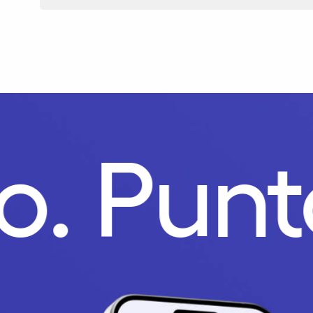
go.
Pun