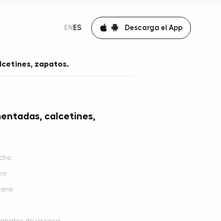
Descarga el App
EN
ES
cetines, zapatos.
entadas, calcetines,
ucho
ro
lano