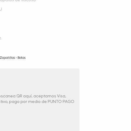
zapatos de viscosa
PU
2
Zapatillas - Botas
 escanea QR aquí, aceptamos Visa,
ectivo, pago por medio de PUNTO PAGO