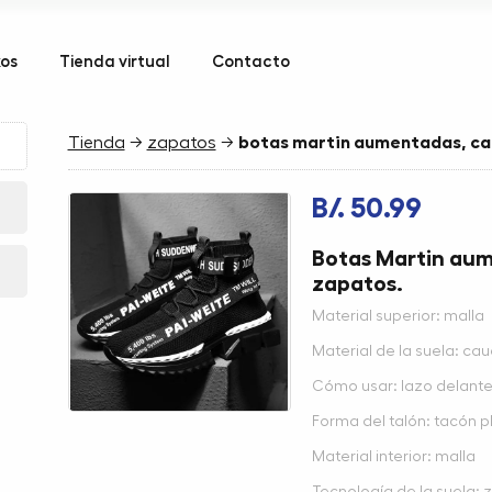
kos
Tienda virtual
Contacto
Tienda
→
zapatos
→
botas martin aumentadas, cal
B/. 50.99
Botas Martin aum
zapatos.
Material superior: malla
Material de la suela: ca
Cómo usar: lazo delante
Forma del talón: tacón p
Material interior: malla