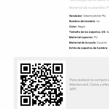
Tecnología de la suela: 
Material de la plantilla: 
Vendedor:
Dreamcatcher Pty
Nombre del modelo:
no
Color:
Negro
Tamaño de los zapatos, US:
4
Material superior:
PU
Material de la suela:
Caucho
Estilo de zapatos de hombre:
Para realizar la compra
Mastercard, Clave y ef
APP.