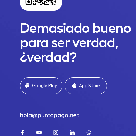
Demasiado bueno
para ser verdad,
¿verdad?
Google Play
App Store
hola@puntopago.net