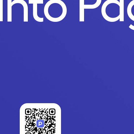
unto P