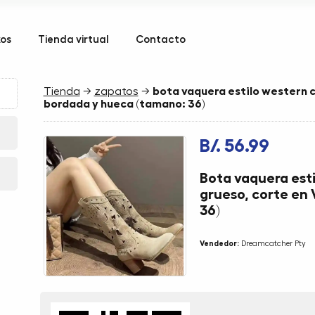
kos
Tienda virtual
Contacto
Tienda
→
zapatos
→
bota vaquera estilo western c
bordada y hueca (tamano: 36)
B/. 56.99
Bota vaquera est
grueso, corte en
36)
Vendedor:
Dreamcatcher Pty