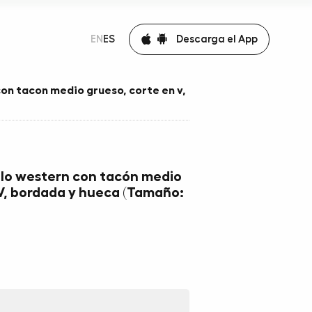
Descarga el App
EN
ES
on tacon medio grueso, corte en v,
ilo western con tacón medio
 V, bordada y hueca (Tamaño: