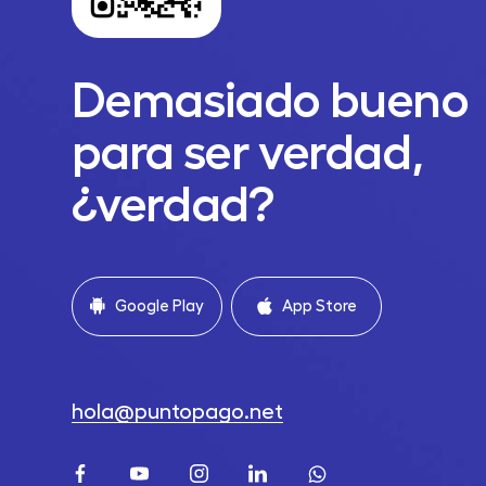
Demasiado bueno
para ser verdad,
¿verdad?
Google Play
App Store
hola@puntopago.net