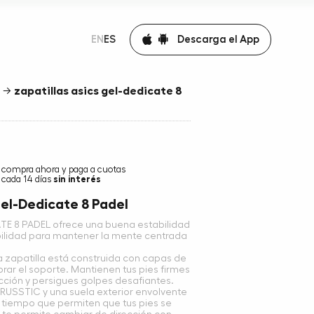
Descarga el App
EN
ES
→
zapatillas asics gel-dedicate 8
compra ahora y paga a cuotas
cada 14 días
sin interés
Gel-Dedicate 8 Padel
ATE 8 PADEL ofrece una buena estabilidad
bilidad para mantener la mente centrada
a zapatilla está construida con capas de
orar el soporte. Mantienen tus pies firmes
ción y persigues golpes desafiantes.
RUSSTIC y una suela exterior envolvente
l tiempo que permiten que tus pies se