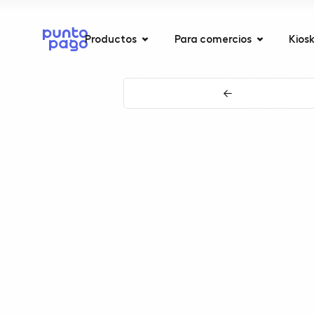
Productos
Para comercios
Kios
←