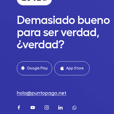
Demasiado bueno
para ser verdad,
¿verdad?
Google Play
App Store
hola@puntopago.net