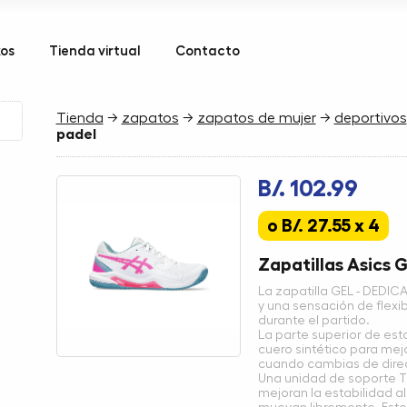
kos
Tienda virtual
Contacto
Tienda
→
zapatos
→
zapatos de mujer
→
deportivos
padel
B/. 102.99
o B/. 27.55 x 4
Zapatillas Asics 
La zapatilla GEL - DEDIC
y una sensación de flexi
durante el partido.
La parte superior de est
cuero sintético para mej
cuando cambias de direc
Una unidad de soporte T
mejoran la estabilidad a