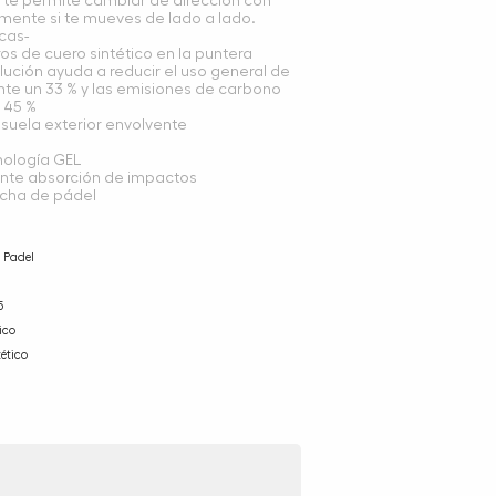
 te permite cambiar de dirección con
mente si te mueves de lado a lado.
cas-
os de cuero sintético en la puntera
solución ayuda a reducir el uso general de
e un 33 % y las emisiones de carbono
 45 %
suela exterior envolvente
nología GEL
ente absorción de impactos
ncha de pádel
 Padel
5
ico
ético