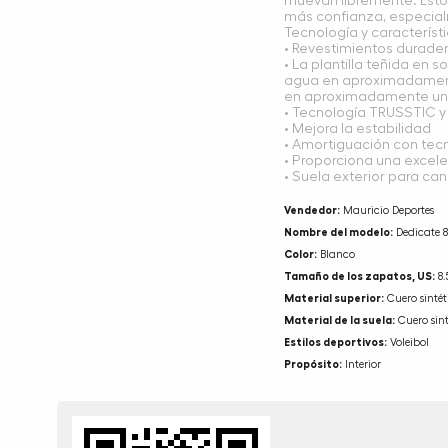
muevan libremente. Esto
más confianza, especial
Tecnología y característi
• Revestimientos durader
• La plantilla teñida en 
agua en aproximadament
en aproximadamente un
• Tecnología TRUSSTIC y 
• Mejora la estabilidad
• Amortiguación con tec
• Proporciona una excel
• Suela exterior para ca
Vendedor:
Mauricio Deportes
Nombre del modelo:
Dedicate 8
Color:
Blanco
Tamaño de los zapatos, US:
8.
Material superior:
Cuero sintét
Material de la suela:
Cuero sint
Estilos deportivos:
Voleibol
Propósito:
Interior