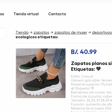
kos
Tienda virtual
Contacto
Tienda
→
zapatos
→
zapatos de mujer
→
deportivos
ecologicos etiquetas:
B/. 40.99
Zapatos planos si
Etiquetas: 💚
Estilo: Casual
Género aplicable: femen
Material superior: Fly kni
🌿 Etiqueta: 💚
Elementos de moda: tac
Forma de la punta: cab
Tamaño: 35,36,37,38,39,4
Función: aumento de alt
Material de la suela: EVA