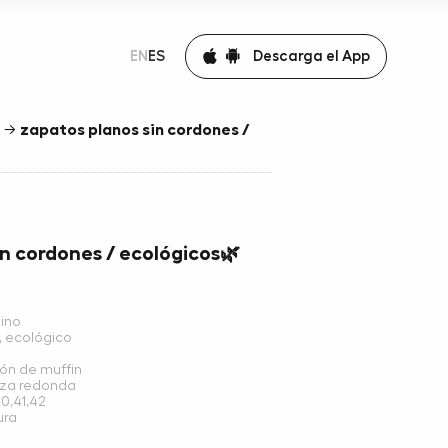
Descarga el App
EN
ES
→
zapatos planos sin cordones /
n cordones / ecológicos🌿
ino
t, ecológico
ón de muffin
eza redonda
0,41,42
ura