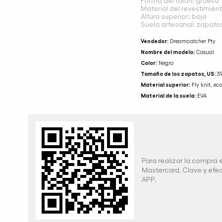
Forma del talón: grueso
Material del revestimien
Altura superior: baja
Suela artesanal: zapato
Vendedor:
Dreamcatcher Pty
Nombre del modelo:
Casual
Color:
Negro
Tamaño de los zapatos, US:
3
Material superior:
Fly knit, eco
Material de la suela:
EVA
Para realizar la compra
Mastercard, Clave y ef
APP.