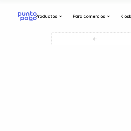
Productos
Para comercios
Kios
←