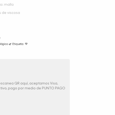
to: malla
s de viscosa
9
lógico 🌿 Etiqueta: 💚
 escanea QR aquí, aceptamos Visa,
ectivo, pago por medio de PUNTO PAGO