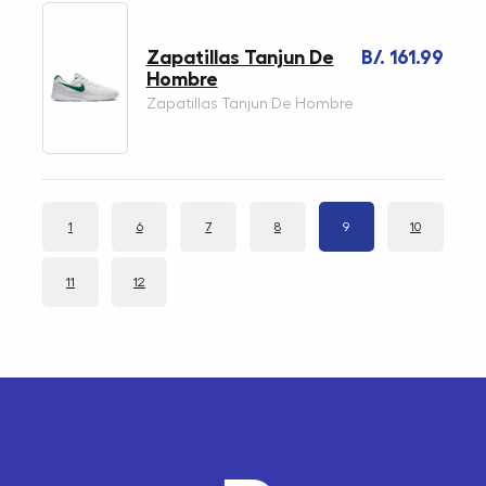
Zapatillas Tanjun De
B/. 161.99
Hombre
Zapatillas Tanjun De Hombre
1
6
7
8
9
10
11
12