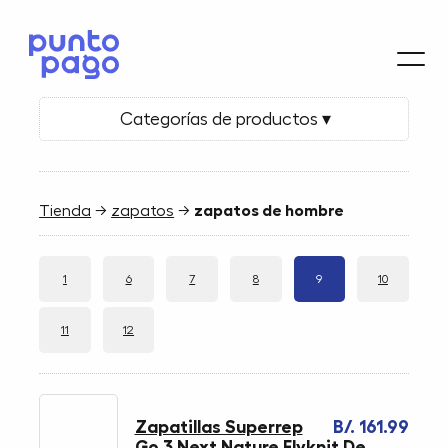
Categorías de productos ▾
Tienda
→
zapatos
→
zapatos de hombre
1
6
7
8
9
10
11
12
Zapatillas Superrep
B/. 161.99
Go 3 Next Nature Flyknit De