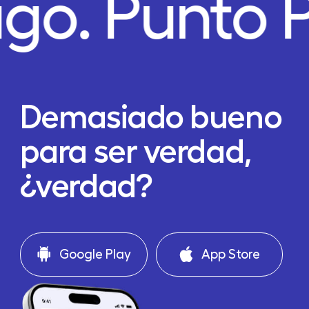
ago.
Punto 
Demasiado bueno
para ser verdad,
¿verdad?
Google Play
App Store