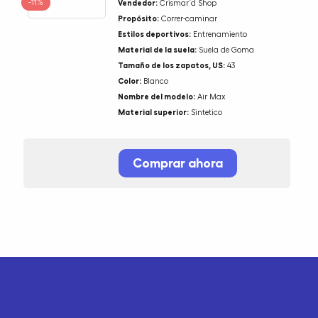
-11%
Vendedor:
Crismar`d Shop
Propósito:
Correr-caminar
Estilos deportivos:
Entrenamiento
Material de la suela:
Suela de Goma
Tamaño de los zapatos, US:
43
Color:
Blanco
Nombre del modelo:
Air Max
Material superior:
Sintetico
Comprar ahora