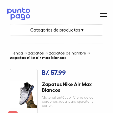
Categorías de productos ▾
Tienda
→
zapatos
→
zapatos de hombre
→
zapatos nike air max blancos
B/. 57.99
Zapatos Nike Air Max
Blancos
Material sintético Cierre de con
cordones, ideal para ejercitar y
correr,