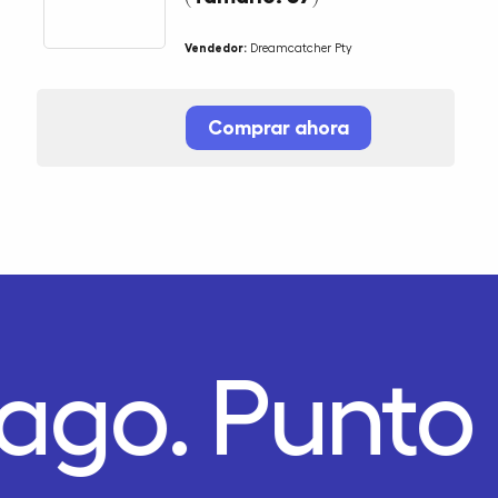
Vendedor:
Dreamcatcher Pty
Comprar ahora
ago.
Punto