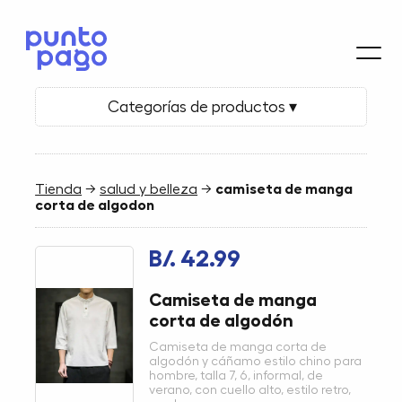
Categorías de productos ▾
Tienda
→
salud y belleza
→
camiseta de manga
corta de algodon
B/. 42.99
Camiseta de manga
corta de algodón
Camiseta de manga corta de
algodón y cáñamo estilo chino para
hombre, talla 7, 6, informal, de
verano, con cuello alto, estilo retro,