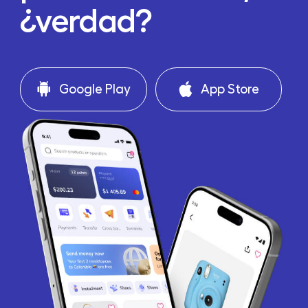
¿verdad?
Google Play
App Store